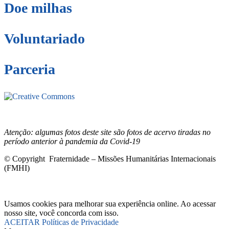
Doe milhas
Voluntariado
Parceria
Este site está sob licenciamento
Creative
Commons 4.0 Internacional (CC BY-NC-ND)
.
Conheça nossa
política de uso justo (fair use)
Atenção: algumas fotos deste site são fotos de acervo tiradas no
período anterior à pandemia da Covid-19
© Copyright Fraternidade – Missões Humanitárias Internacionais
(FMHI)
Usamos cookies para melhorar sua experiência online. Ao acessar
nosso site, você concorda com isso.
ACEITAR
Políticas de Privacidade