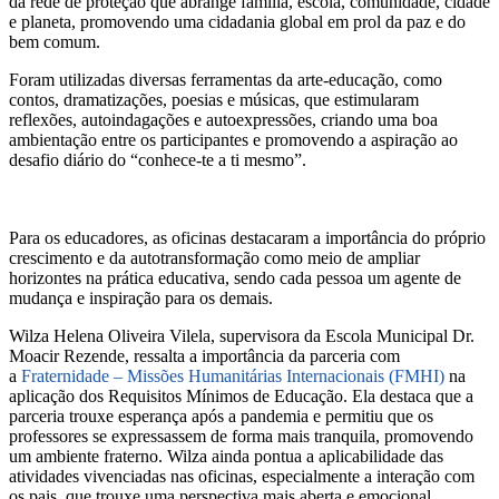
da rede de proteção que abrange família, escola, comunidade, cidade
e planeta, promovendo uma cidadania global em prol da paz e do
bem comum.
Foram utilizadas diversas ferramentas da arte-educação, como
contos, dramatizações, poesias e músicas, que estimularam
reflexões, autoindagações e autoexpressões, criando uma boa
ambientação entre os participantes e promovendo a aspiração ao
desafio diário do “conhece-te a ti mesmo”.
Para os educadores, as oficinas destacaram a importância do próprio
crescimento e da autotransformação como meio de ampliar
horizontes na prática educativa, sendo cada pessoa um agente de
mudança e inspiração para os demais.
Wilza Helena Oliveira Vilela, supervisora da Escola Municipal Dr.
Moacir Rezende, ressalta a importância da parceria com
a
Fraternidade – Missões Humanitárias Internacionais (FMHI)
na
aplicação dos Requisitos Mínimos de Educação. Ela destaca que a
parceria trouxe esperança após a pandemia e permitiu que os
professores se expressassem de forma mais tranquila, promovendo
um ambiente fraterno. Wilza ainda pontua a aplicabilidade das
atividades vivenciadas nas oficinas, especialmente a interação com
os pais, que trouxe uma perspectiva mais aberta e emocional,