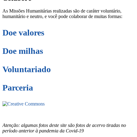
As Missões Humanitárias realizadas são de caráter voluntário,
humanitário e neutro, e você pode colaborar de muitas formas:
Doe valores
Doe milhas
Voluntariado
Parceria
Este site está sob licenciamento
Creative
Commons 4.0 Internacional (CC BY-NC-ND)
.
Conheça nossa
política de uso justo (fair use)
Atenção: algumas fotos deste site são fotos de acervo tiradas no
período anterior à pandemia da Covid-19