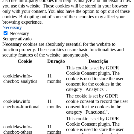
also use third-party cookies that help us analyze and understand how
you use this website. These cookies will be stored in your browser
only with your consent. You also have the option to opt-out of these
cookies. But opting out of some of these cookies may affect your
browsing experience.
Necessary
Necessary
Sempre ativado
Necessary cookies are absolutely essential for the website to
function properly. These cookies ensure basic functionalities and
security features of the website, anonymously.
Cookie
Duração
Descrição
This cookie is set by GDPR
Cookie Consent plugin. The
cookielawinfo-
11
cookie is used to store the user
checbox-analytics
months
consent for the cookies in the
category "Analytics".
The cookie is set by GDPR
cookielawinfo-
11
cookie consent to record the user
checbox-functional
months
consent for the cookies in the
category "Functional".
This cookie is set by GDPR
Cookie Consent plugin. The
cookielawinfo-
11
cookie is used to store the user
checbox-others
months