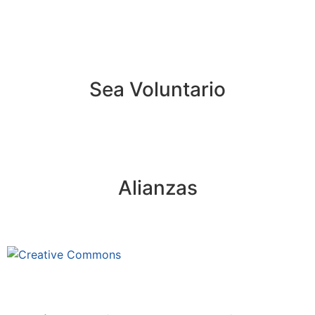
Sea Voluntario
Alianzas
Este sitio está bajo la licencia
Creative Commons 4.o Internacional (CC BY-NC-ND).
Conozca nuestra política de uso justo (fair use)