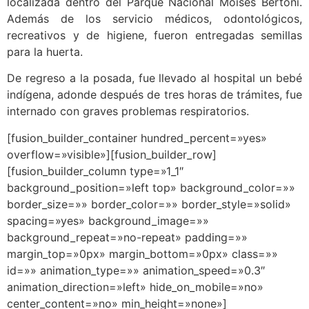
localizada dentro del Parque Nacional Moisés Bertoni.
Además de los servicio médicos, odontológicos,
recreativos y de higiene, fueron entregadas semillas
para la huerta.
De regreso a la posada, fue llevado al hospital un bebé
indígena, adonde después de tres horas de trámites, fue
internado con graves problemas respiratorios.
[fusion_builder_container hundred_percent=»yes»
overflow=»visible»][fusion_builder_row]
[fusion_builder_column type=»1_1″
background_position=»left top» background_color=»»
border_size=»» border_color=»» border_style=»solid»
spacing=»yes» background_image=»»
background_repeat=»no-repeat» padding=»»
margin_top=»0px» margin_bottom=»0px» class=»»
id=»» animation_type=»» animation_speed=»0.3″
animation_direction=»left» hide_on_mobile=»no»
center_content=»no» min_height=»none»]