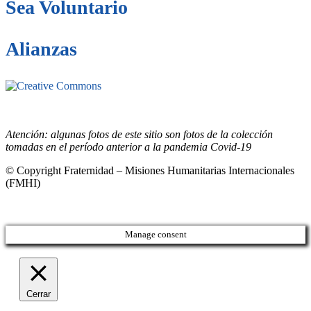
Sea Voluntario
Alianzas
Este sitio está bajo la licencia
Creative
Commons 4.o Internacional (CC BY-NC-ND).
Conozca nuestra
política de uso justo (fair use)
Atención: algunas fotos de este sitio son fotos de la colección
tomadas en el período anterior a la pandemia Covid-19
© Copyright Fraternidad – Misiones Humanitarias Internacionales
(FMHI)
Manage consent
Cerrar