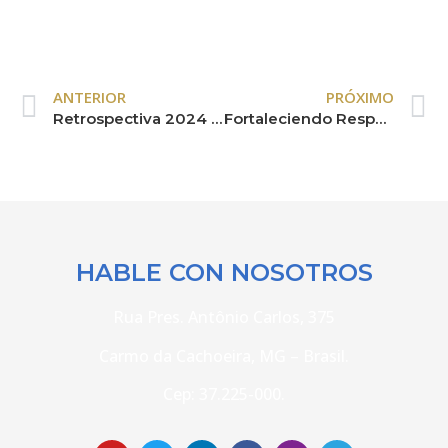
ANTERIOR
PRÓXIMO
Retrospectiva 2024 – Missão Roraima Humanitária e o CCFI
Fortaleciendo Respuestas Humanitarias y Construyendo Redes de Apoyo
HABLE CON NOSOTROS
Rua Pres. Antônio Carlos, 375
Carmo da Cachoeira, MG – Brasil.
Cep: 37.225-000.