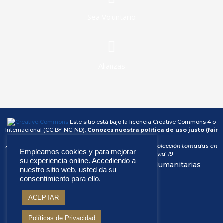
Sea Voluntario
Alianzas
Este sitio está bajo la licencia
Creative Commons 4.o
Internacional (CC BY-NC-ND).
Conozca nuestra política de uso justo (fair
use)
Atención: algunas fotos de este sitio son fotos de la colección tomadas en
Empleamos cookies y para mejorar
el período anterior a la pandemia Covid-19
su experiencia online. Accediendo a
© Copyright Fraternidad – Misiones Humanitarias
nuestro sitio web, usted da su
Internacionales (FMHI)
consentimiento para ello.
ACEPTAR
Políticas de Privacidad