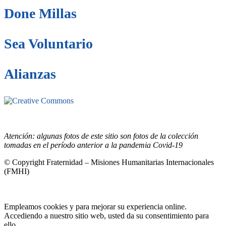
Done Millas
Sea Voluntario
Alianzas
Este sitio está bajo la licencia
Creative
Commons 4.o Internacional (CC BY-NC-ND).
Conozca nuestra
política de uso justo (fair use)
Atención: algunas fotos de este sitio son fotos de la colección
tomadas en el período anterior a la pandemia Covid-19
© Copyright Fraternidad – Misiones Humanitarias Internacionales
(FMHI)
Empleamos cookies y para mejorar su experiencia online.
Accediendo a nuestro sitio web, usted da su consentimiento para
ello.