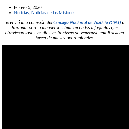
febrero 5, 2020
Noticias
,
Noticias de las Misiones
Se envió una comisión del
Consejo Nacional de Justicia (CNJ)
a
Roraima para a atender la situación de los refugiados que
atraviesan todos los días las fronteras de Venezuela con Brasil en
busca de nuevas oportunidades
.