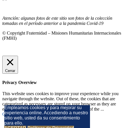
Commons 4.o Internacional (CC BY-NC-ND).
Conozca nuestra
política de uso justo (fair use)
Atención: algunas fotos de este sitio son fotos de la colección
tomadas en el período anterior a la pandemia Covid-19
© Copyright Fraternidad – Misiones Humanitarias Internacionales
(FMHI)
Cerrar
Privacy Overview
This website uses cookies to improve your experience while you
navigate through the website. Out of these, the cookies that are
categorized as necessary are stored on your browser as they are
Empleamos cookies y para mejorar su
essential for the working of basic functionalities of the
...
experiencia online. Accediendo a nuestro
GUARDAR Y ACEPTAR
sitio web, usted da su consentimiento
para ello.