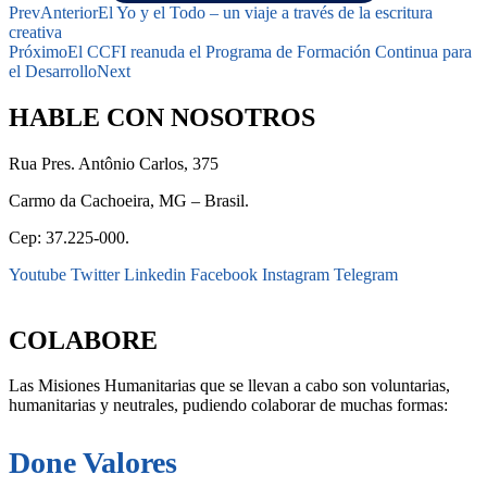
Prev
Anterior
El Yo y el Todo – un viaje a través de la escritura
creativa
Próximo
El CCFI reanuda el Programa de Formación Continua para
el Desarrollo
Next
HABLE CON NOSOTROS
Rua Pres. Antônio Carlos, 375
Carmo da Cachoeira, MG – Brasil.
Cep: 37.225-000.
Youtube
Twitter
Linkedin
Facebook
Instagram
Telegram
secretaria@fraterinternacional.org
COLABORE
Las Misiones Humanitarias que se llevan a cabo son voluntarias,
humanitarias y neutrales, pudiendo colaborar de muchas formas:
Done Valores