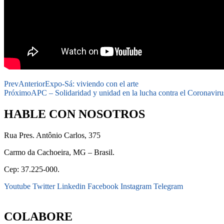
Prev
Anterior
Expo-Sá: viviendo con el arte
Próximo
APC – Solidaridad y unidad en la lucha contra el Coronaviru
HABLE CON NOSOTROS
Rua Pres. Antônio Carlos, 375
Carmo da Cachoeira, MG – Brasil.
Cep: 37.225-000.
Youtube
Twitter
Linkedin
Facebook
Instagram
Telegram
secretaria@fraterinternacional.org
COLABORE