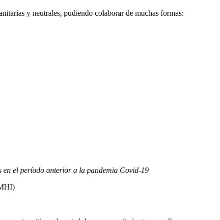
nitarias y neutrales, pudiendo colaborar de muchas formas:
s 4.o Internacional (CC BY-NC-ND).
Conozca nuestra política de us
as en el período anterior a la pandemia Covid-19
FMHI)