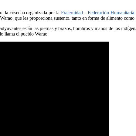
tra la cosecha organizada por la
Fraternidad – Federación Humanitaria 
 Warao, que les proporciona sustento, tanto en forma de alimento como en
adyuvantes están las piernas y brazos, hombros y manos de los indígen
lo llama el pueblo Warao.