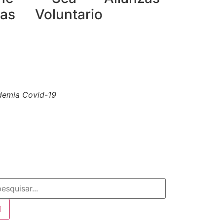
las
Voluntario
ND).
Conozca nuestra política de uso justo
ndemia Covid-19