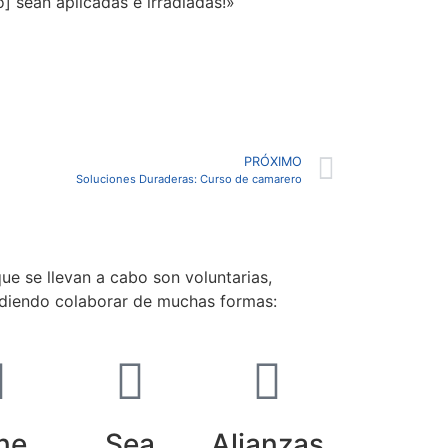
] sean aplicadas e irradiadas!»
PRÓXIMO
Soluciones Duraderas: Curso de camarero
ue se llevan a cabo son voluntarias,
udiendo colaborar de muchas formas:
ne
Sea
Alianzas