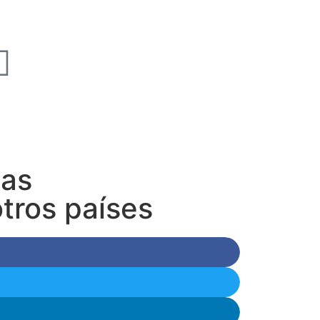
ias
tros países