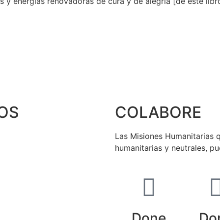
 y energías renovadoras de cura y de alegría [de este libro
OS
COLABORE
Las Misiones Humanitarias q
humanitarias y neutrales, p
Done
Do