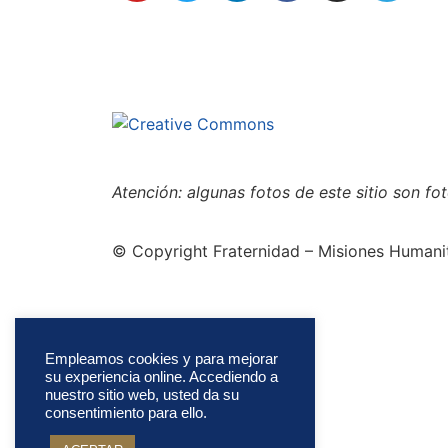
secretaria@fraterinternacional.org
Este sitio está bajo la
(fair use)
Atención: algunas fotos de este sitio son f
© Copyright Fraternidad – Misiones Humanit
Empleamos cookies y para mejorar
su experiencia online. Accediendo a
nuestro sitio web, usted da su
consentimiento para ello.