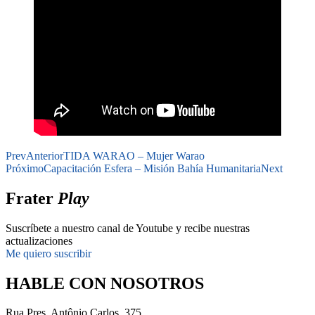
Prev
Anterior
TIDA WARAO – Mujer Warao
Próximo
Capacitación Esfera – Misión Bahía Humanitaria
Next
Frater
Play
Suscríbete a nuestro canal de Youtube y recibe nuestras
actualizaciones
Me quiero suscribir
HABLE CON NOSOTROS
Rua Pres. Antônio Carlos, 375