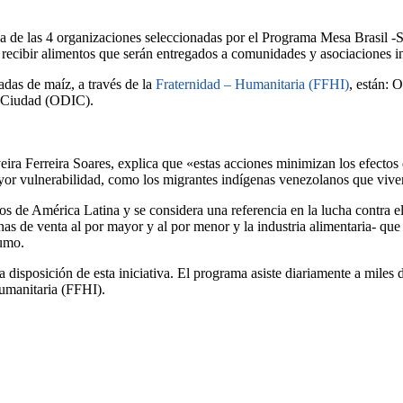
a de las 4 organizaciones seleccionadas por el Programa Mesa Brasil -
recibir alimentos que serán entregados a comunidades y asociaciones i
adas de maíz, a través de la
Fraternidad – Humanitaria (FFHI)
, están:
a Ciudad (ODIC).
veira Ferreira Soares, explica que «estas acciones minimizan los efectos
ayor vulnerabilidad, como los migrantes indígenas venezolanos que viven
s de América Latina y se considera una referencia en la lucha contra el
denas de venta al por mayor y al por menor y la industria alimentaria- q
sumo.
disposición de esta iniciativa. El programa asiste diariamente a miles d
Humanitaria (FFHI).