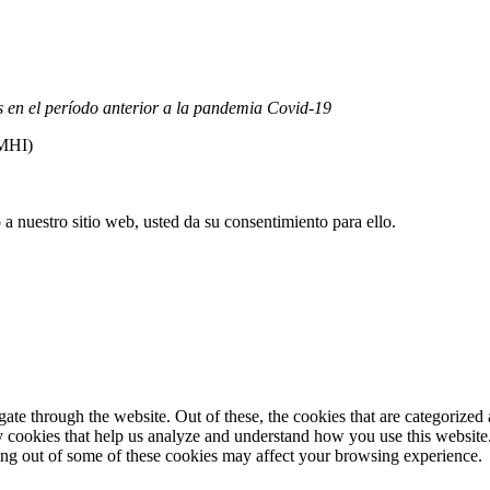
s 4.o Internacional (CC BY-NC-ND).
Conozca nuestra política de us
as en el período anterior a la pandemia Covid-19
FMHI)
 nuestro sitio web, usted da su consentimiento para ello.
e through the website. Out of these, the cookies that are categorized a
rty cookies that help us analyze and understand how you use this websit
ting out of some of these cookies may affect your browsing experience.