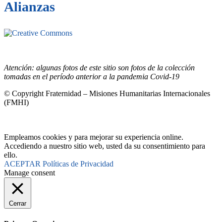
Alianzas
Este sitio está bajo la licencia
Creative
Commons 4.o Internacional (CC BY-NC-ND).
Conozca nuestra
política de uso justo (fair use)
Atención: algunas fotos de este sitio son fotos de la colección
tomadas en el período anterior a la pandemia Covid-19
© Copyright Fraternidad – Misiones Humanitarias Internacionales
(FMHI)
Empleamos cookies y para mejorar su experiencia online.
Accediendo a nuestro sitio web, usted da su consentimiento para
ello.
ACEPTAR
Políticas de Privacidad
Manage consent
Cerrar