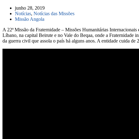
junho 28, 2019
Notícias
,
Notícias das Missões
Missão Angola
A 22ª Missão da Fraternidade – Missões Humanitárias Internacionais é
Líbano, na capital Beirute e no Vale do Beqaa, onde a Fraternidade i
da guerra civil que assola o país há alguns anos. A entidade cuida de 