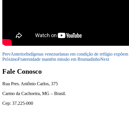
Prev
Anterior
Indígenas venezuelanas em condição de refúgio expõem e
Próximo
Fraternidade mantém missão em Brumadinho
Next
Fale Conosco
Rua Pres. Antônio Carlos, 375
Carmo da Cachoeira, MG – Brasil.
Cep: 37.225-000