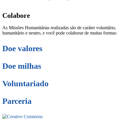
secretaria@fraterinternacional.org
Colabore
As Missões Humanitárias realizadas são de caráter voluntário,
humanitário e neutro, e você pode colaborar de muitas formas:
Doe valores
Doe milhas
Voluntariado
Parceria
Este site está sob licenciamento
Creative
Commons 4.0 Internacional (CC BY-NC-ND)
.
Conheça nossa
política de uso justo (fair use)