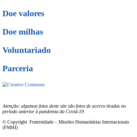
Doe valores
Doe milhas
Voluntariado
Parceria
Este site está sob licenciamento
Creative
Commons 4.0 Internacional (CC BY-NC-ND)
.
Conheça nossa
política de uso justo (fair use)
Atenção: algumas fotos deste site são fotos de acervo tiradas no
período anterior à pandemia da Covid-19
© Copyright Fraternidade – Missões Humanitárias Internacionais
(FMHI)