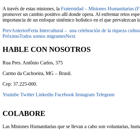
A través de estas misiones, la
Fraternidad – Misiones Humanitarias (
promover un cambio positivo allí donde opera. Al enfrentar retos esp
importancia de un enfoque sistémico holístico en el que prevalezcan la 
Prev
Anterior
Feria Intercultural – una celebración de la riqueza cultur
Próximo
Todos somos migrantes
Next
HABLE CON NOSOTROS
Rua Pres. Antônio Carlos, 375
Carmo da Cachoeira, MG – Brasil.
Cep: 37.225-000.
Youtube
Twitter
Linkedin
Facebook
Instagram
Telegram
secretaria@fraterinternacional.org
COLABORE
Las Misiones Humanitarias que se llevan a cabo son voluntarias, huma