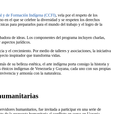
al y de Formación Indígena (CCFI)
, vela por el respeto de los
en el que se celebre la diversidad y se respeten los derechos
icas para prepararlos para el mundo del trabajo y el logro de la
ubadora de ideas. Los componentes del programa incluyen charlas,
 aspectos jurídicos.
ia y el crecimiento. Por medio de talleres y asociaciones, la iniciativa
yecto inspirador que transforma vidas.
 de su belleza estética, el arte indígena porta consigo la historia y
étnicos indígenas de Venezuela y Guyana, cada uno con sus propias
onvivencia y armonía con la naturaleza.
 humanitarias
ervidores humanitarios, fue invitada a participar en una serie de
o de la respuesta humanitaria al conflicto en curso en Ucrania.