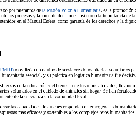
a cabo por miembros de
la Misión Polonia Humanitaria
, es la promoción 
ro de los procesos y la toma de decisiones, así como la importancia de l
tenidos en el Manual Esfera, como garantía de los derechos y la dignid
d
 (FMHI)
movilizó a un equipo de servidores humanitarios voluntarios pa
umanitaria esencial, y su práctica en logística humanitaria fue decisiva
erzos en la educación y el bienestar de los niños afectados, llevando a
rios voluntarios en el cuidado de animales sin hogar. Se han fortalecido
imiento de la esperanza en la comunidad local.
rzar las capacidades de quienes responden en emergencias humanitarias. 
spuestas más eficaces y sostenibles a los complejos retos humanitarios.