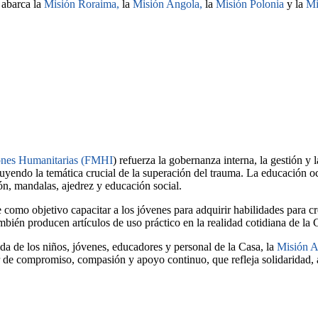
 abarca la
Misión Roraima,
la
Misión Angola,
la
Misión Polonia
y la
Mi
iones Humanitarias (FMHI
) refuerza la gobernanza interna, la gestión y 
yendo la temática crucial de la superación del trauma. La educación oc
ión, mandalas, ajedrez y educación social.
o objetivo capacitar a los jóvenes para adquirir habilidades para crear
ién producen artículos de uso práctico en la realidad cotidiana de la C
ida de los niños, jóvenes, educadores y personal de la Casa, la
Misión A
or de compromiso, compasión y apoyo continuo, que refleja solidaridad,