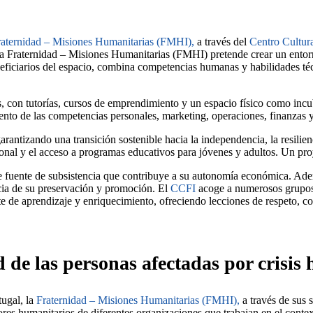
raternidad – Misiones Humanitarias (FMHI),
a través del
Centro Cultur
Fraternidad – Misiones Humanitarias (FMHI) pretende crear un entorno 
ficiarios del espacio, combina competencias humanas y habilidades técn
 con tutorías, cursos de emprendimiento y un espacio físico como inc
iento de las competencias personales, marketing, operaciones, finanzas y
rantizando una transición sostenible hacia la independencia, la resilienc
ional y el acceso a programas educativos para jóvenes y adultos. Un pro
e fuente de subsistencia que contribuye a su autonomía económica. Además
ncia de su preservación y promoción. El
CCFI
acoge a numerosos grupos 
nte de aprendizaje y enriquecimiento, ofreciendo lecciones de respeto, c
d de las personas afectadas por crisis
ugal, la
Fraternidad – Misiones Humanitarias (FMHI),
a través de sus s
res humanitarios de diferentes organizaciones que trabajan en el context