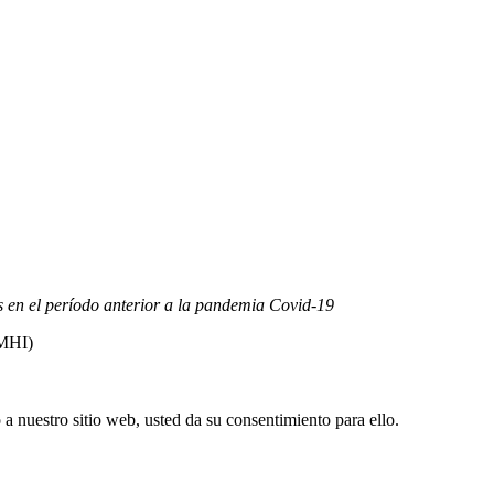
s 4.o Internacional (CC BY-NC-ND).
Conozca nuestra política de us
as en el período anterior a la pandemia Covid-19
FMHI)
 nuestro sitio web, usted da su consentimiento para ello.