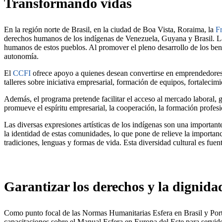
Transformando vidas
En la región norte de Brasil, en la ciudad de Boa Vista, Roraima, la
F
derechos humanos de los indígenas de Venezuela, Guyana y Brasil. La 
humanos de estos pueblos. Al promover el pleno desarrollo de los bene
autonomía.
El
CCFI
ofrece apoyo a quienes desean convertirse en emprendedores,
talleres sobre iniciativa empresarial, formación de equipos, fortalecim
Además, el programa pretende facilitar el acceso al mercado laboral, ga
promueve el espíritu empresarial, la cooperación, la formación profes
Las diversas expresiones artísticas de los indígenas son una important
la identidad de estas comunidades, lo que pone de relieve la importa
tradiciones, lenguas y formas de vida. Esta diversidad cultural es fue
Garantizar los derechos y la dignida
Como punto focal de las Normas Humanitarias Esfera en Brasil y Port
capacitaciones sobre el Manual Esfera en Europa del Este para servido