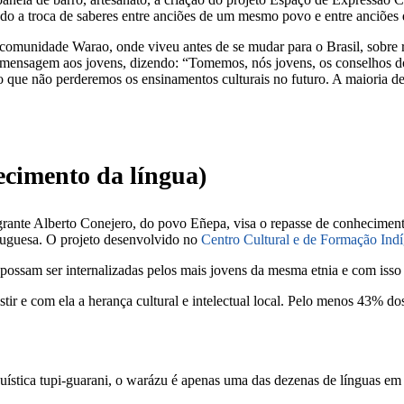
ando a troca de saberes entre anciões de um mesmo povo e entre anciões 
omunidade Warao, onde viveu antes de se mudar para o Brasil, sobre re
 mensagem aos jovens, dizendo: “Tomemos, nós jovens, os conselhos dos
o que não perderemos os ensinamentos culturais no futuro. A maioria de
ecimento da língua)
rante Alberto Conejero, do povo Eñepa, visa o repasse de conhecimentos
tuguesa. O projeto desenvolvido no
Centro Cultural e de Formação Ind
 possam ser internalizadas pelos mais jovens da mesma etnia e com isso 
r e com ela a herança cultural e intelectual local. Pelo menos 43% d
guística tupi-guarani, o warázu é apenas uma das dezenas de línguas e