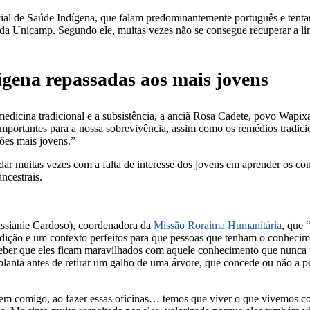
ial de Saúde Indígena, que falam predominantemente português e tentam 
a Unicamp. Segundo ele, muitas vezes não se consegue recuperar a líng
ígena repassadas aos mais jovens
a medicina tradicional e a subsistência, a anciã Rosa Cadete, povo Wapi
, importantes para a nossa sobrevivência, assim como os remédios tradic
ções mais jovens.”
ar muitas vezes com a falta de interesse dos jovens em aprender os co
ncestrais.
issianie Cardoso), coordenadora da
Missão Roraima Humanitária
, que 
ção e um contexto perfeitos para que pessoas que tenham o conhecimen
ceber que eles ficam maravilhados com aquele conhecimento que nunca 
 planta antes de retirar um galho de uma árvore, que concede ou não a 
em comigo, ao fazer essas oficinas… temos que viver o que vivemos c