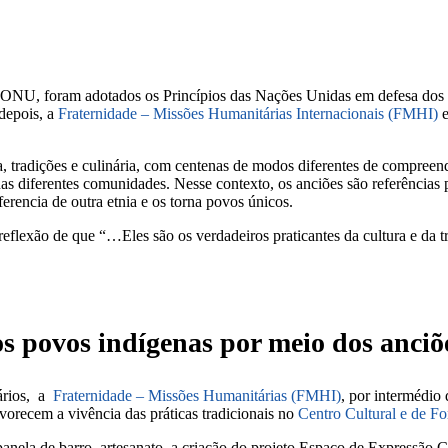
 ONU, foram adotados os Princípios das Nações Unidas em defesa dos 
 depois, a
Fraternidade – Missões Humanitárias Internacionais (FMHI)
e
nta, tradições e culinária, com centenas de modos diferentes de compre
nas diferentes comunidades. Nesse contexto, os anciões são referências 
ferencia de outra etnia e os torna povos únicos.
reflexão de que “…Eles são os verdadeiros praticantes da cultura e da t
os povos indígenas por meio dos anc
nários, a
Fraternidade – Missões Humanitárias (FMHI)
, por intermédio
vorecem a vivência das práticas tradicionais no
Centro Cultural e de F
anela de barro, artesanato, a criação do projeto Espaço de Expressão Cul