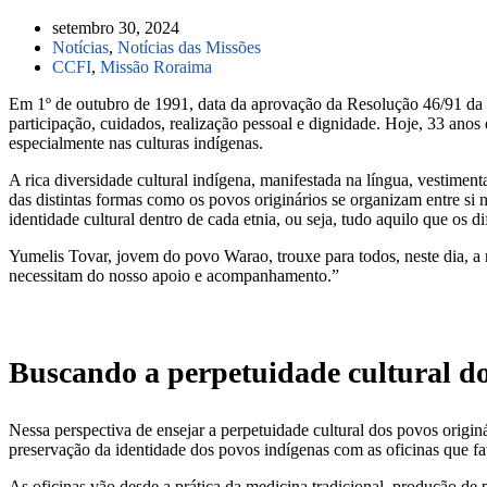
setembro 30, 2024
Notícias
,
Notícias das Missões
CCFI
,
Missão Roraima
Em 1º de outubro de 1991, data da aprovação da Resolução 46/91 da
participação, cuidados, realização pessoal e dignidade. Hoje, 33 anos
especialmente nas culturas indígenas.
A rica diversidade cultural indígena, manifestada na língua, vestime
das distintas formas como os povos originários se organizam entre si 
identidade cultural dentro de cada etnia, ou seja, tudo aquilo que os di
Yumelis Tovar, jovem do povo Warao, trouxe para todos, neste dia, a 
necessitam do nosso apoio e acompanhamento.”
Buscando a perpetuidade cultural d
Nessa perspectiva de ensejar a perpetuidade cultural dos povos origi
preservação da identidade dos povos indígenas com as oficinas que fa
As oficinas vão desde a prática da medicina tradicional, produção de p