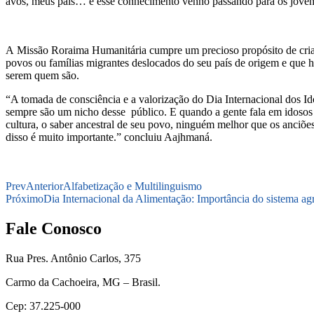
avós, meus pais… e esse conhecimento venho passando para os jovens
A Missão Roraima Humanitária cumpre um precioso propósito de criar a
povos ou famílias migrantes deslocados do seu país de origem e que h
serem quem são.
“A tomada de consciência e a valorização do Dia Internacional dos Id
sempre são um nicho desse público. E quando a gente fala em idosos 
cultura, o saber ancestral de seu povo, ninguém melhor que os anciões
disso é muito importante.” concluiu Aajhmaná.
Prev
Anterior
Alfabetização e Multilinguismo
Próximo
Dia Internacional da Alimentação: Importância do sistema agr
Fale Conosco
Rua Pres. Antônio Carlos, 375
Carmo da Cachoeira, MG – Brasil.
Cep: 37.225-000