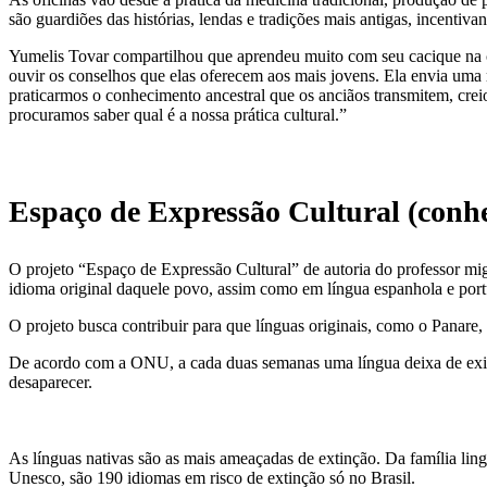
são guardiões das histórias, lendas e tradições mais antigas, incentiv
Yumelis Tovar compartilhou que aprendeu muito com seu cacique na c
ouvir os conselhos que elas oferecem aos mais jovens. Ela envia uma
praticarmos o conhecimento ancestral que os anciãos transmitem, crei
procuramos saber qual é a nossa prática cultural.”
Espaço de Expressão Cultural (conh
O projeto “Espaço de Expressão Cultural” de autoria do professor mig
idioma original daquele povo, assim como em língua espanhola e por
O projeto busca contribuir para que línguas originais, como o Panare,
De acordo com a ONU, a cada duas semanas uma língua deixa de existi
desaparecer.
As línguas nativas são as mais ameaçadas de extinção. Da família lin
Unesco, são 190 idiomas em risco de extinção só no Brasil.