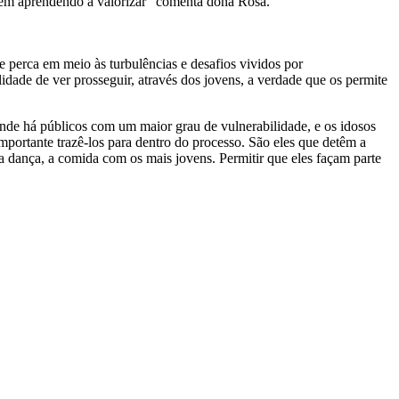
vêm aprendendo a valorizar” comenta dona Rosa.
e perca em meio às turbulências e desafios vividos por
dade de ver prosseguir, através dos jovens, a verdade que os permite
onde há públicos com um maior grau de vulnerabilidade, e os idosos
portante trazê-los para dentro do processo. São eles que detêm a
 a dança, a comida com os mais jovens. Permitir que eles façam parte