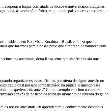
recuperar a língua com ajuda de idosos e universitários indígenas.
ua toda, às vezes só o léxico, conjunto de palavras e expressões que
xana, residente em Boa Vista, Roraima – Brasil, enfatiza que “o
ionais que fazemos para o nosso povo que é retirado da natureza com
nhecimentos ancestrais, dona Rosa sente que as oficinas são uma
“quando organizamos essas oficinas, por oferta de algum artesão ou
to tradicional possam compartilhá-lo na prática, e quando essa
tinham experienciado antes.” Como exemplo ela citou o curso de
permissão através da posição da folha no momento da retirada do galho
om os nossos ancestrais, eu aprendi com o conhecimento dos meus