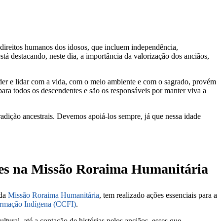
direitos humanos dos idosos, que incluem independência,
stá destacando, neste dia, a importância da valorização dos anciãos,
ender e lidar com a vida, com o meio ambiente e com o sagrado, provém
para todos os descendentes e são os responsáveis por manter viva a
radição ancestrais. Devemos apoiá-los sempre, já que nessa idade
iões na Missão Roraima Humanitária
 da
Missão Roraima Humanitária
, tem realizado ações essenciais para a
ormação Indígena (CCFI)
.
tural, até a contação de histórias pelos anciãos, esses que