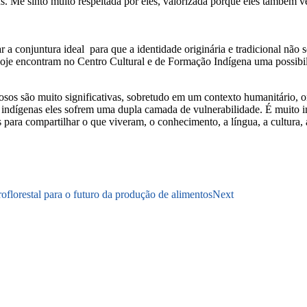
. Me sinto muito respeitada por eles, valorizada porque eles também 
 conjuntura ideal para que a identidade originária e tradicional não s
oje encontram no Centro Cultural e de Formação Indígena uma possibili
osos são muito significativas, sobretudo em um contexto humanitário, 
indígenas eles sofrem uma dupla camada de vulnerabilidade. É muito im
 para compartilhar o que viveram, o conhecimento, a língua, a cultura,
oflorestal para o futuro da produção de alimentos
Next