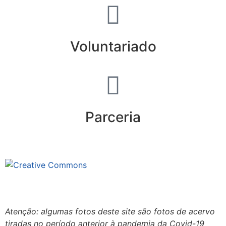
Voluntariado
Parceria
Este site está sob licenciamento
Creative Commons 4.0 Internacional (CC BY-NC-ND)
.
Conheça nossa política de uso justo (fair use)
Atenção: algumas fotos deste site são fotos de acervo
tiradas no período anterior à pandemia da Covid-19