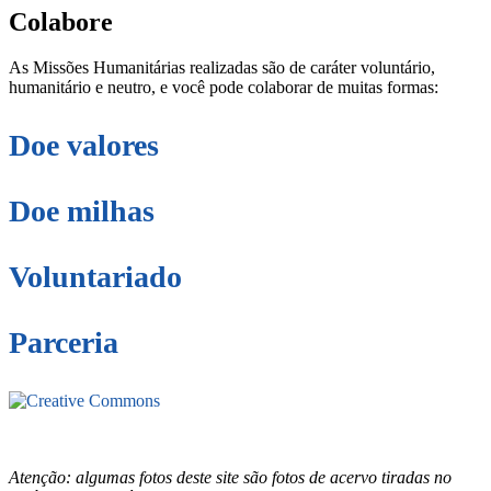
Colabore
As Missões Humanitárias realizadas são de caráter voluntário,
humanitário e neutro, e você pode colaborar de muitas formas:
Doe valores
Doe milhas
Voluntariado
Parceria
Este site está sob licenciamento
Creative
Commons 4.0 Internacional (CC BY-NC-ND)
.
Conheça nossa
política de uso justo (fair use)
Atenção: algumas fotos deste site são fotos de acervo tiradas no