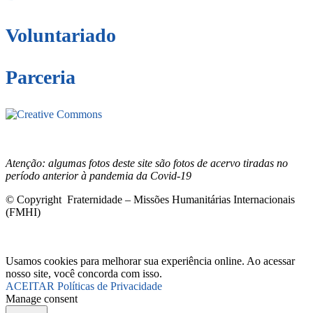
Voluntariado
Parceria
Este site está sob licenciamento
Creative
Commons 4.0 Internacional (CC BY-NC-ND)
.
Conheça nossa
política de uso justo (fair use)
Atenção: algumas fotos deste site são fotos de acervo tiradas no
período anterior à pandemia da Covid-19
© Copyright Fraternidade – Missões Humanitárias Internacionais
(FMHI)
Usamos cookies para melhorar sua experiência online. Ao acessar
nosso site, você concorda com isso.
ACEITAR
Políticas de Privacidade
Manage consent