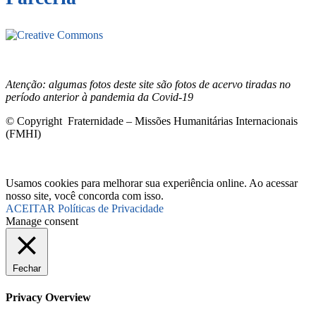
Este site está sob licenciamento
Creative
Commons 4.0 Internacional (CC BY-NC-ND)
.
Conheça nossa
política de uso justo (fair use)
Atenção: algumas fotos deste site são fotos de acervo tiradas no
período anterior à pandemia da Covid-19
© Copyright Fraternidade – Missões Humanitárias Internacionais
(FMHI)
Usamos cookies para melhorar sua experiência online. Ao acessar
nosso site, você concorda com isso.
ACEITAR
Políticas de Privacidade
Manage consent
Fechar
Privacy Overview