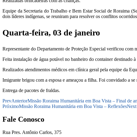
Realizadas brincadeiras com as crianças.
Equipe da Secretaria do Trabalho e Bem Estar Social de Roraima (Se
dois líderes indígenas, se reuniram para resolver os conflitos ocorri
Quarta-feira, 03 de janeiro
Representante do Departamento de Proteção Especial verificou com me
Feita instalação de água potável no banheiro do container destinado à
Realizados atendimentos médicos em clínica geral pela equipe da Equi
Imigrante brigou com a esposa e ameaçou a filha. Foi convidado a se r
Entrega de pacotes de fraldas.
Prev
Anterior
Missão Roraima Humanitária em Boa Vista – Final de an
Próximo
Missão Roraima Humanitária em Boa Vista – Reflexões
Next
Fale Conosco
Rua Pres. Antônio Carlos, 375