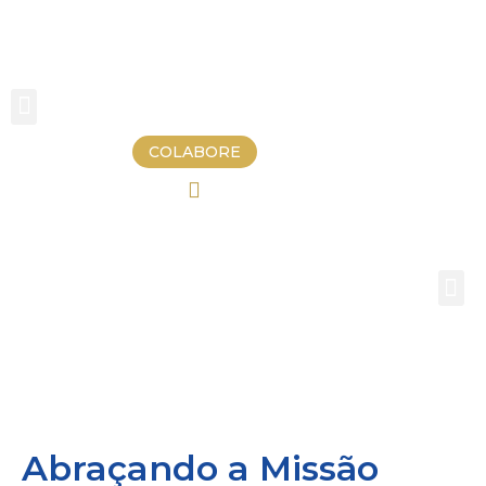
COLABORE
MISSÕES E AÇÕES
Abraçando a Missão