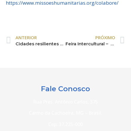
https://www.missoeshumanitarias.org/colabore/
ANTERIOR
PRÓXIMO
Cidades resilientes promotoras de sustentabilidade e acolhimento
Feira Intercultural – uma celebração da riqueza da cultura indígena
Fale Conosco
Rua Pres. Antônio Carlos, 375
Carmo da Cachoeira, MG – Brasil.
Cep: 37.225-000