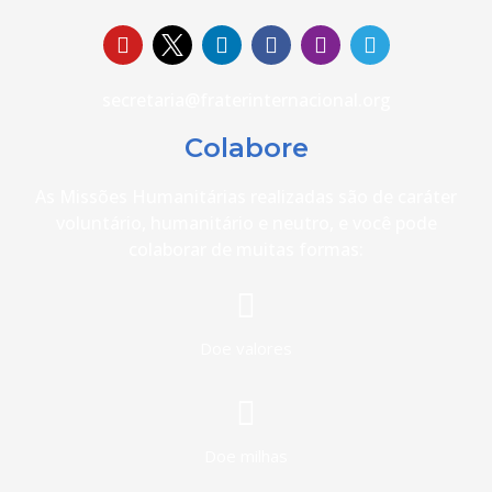
secretaria@fraterinternacional.org
Colabore
As Missões Humanitárias realizadas são de caráter
voluntário, humanitário e neutro, e você pode
colaborar de muitas formas:
Doe valores
Doe milhas