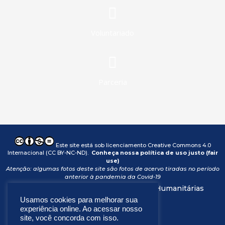
Voluntariado
Parceria
Este site está sob licenciamento
Creative Commons 4.0
Internacional (CC BY-NC-ND)
.
Conheça nossa política de uso justo (fair
use)
Atenção: algumas fotos deste site são fotos de acervo tiradas no período
anterior à pandemia da Covid-19
© Copyright Fraternidade – Missões Humanitárias
Internacionais (FMHI)
Usamos cookies para melhorar sua
experiência online. Ao acessar nosso
site, você concorda com isso.