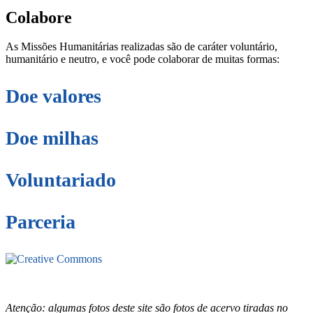
Colabore
As Missões Humanitárias realizadas são de caráter voluntário,
humanitário e neutro, e você pode colaborar de muitas formas:
Doe valores
Doe milhas
Voluntariado
Parceria
Este site está sob licenciamento
Creative
Commons 4.0 Internacional (CC BY-NC-ND)
.
Conheça nossa
política de uso justo (fair use)
Atenção: algumas fotos deste site são fotos de acervo tiradas no