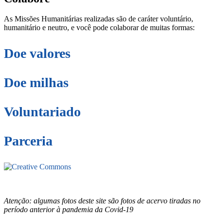
As Missões Humanitárias realizadas são de caráter voluntário,
humanitário e neutro, e você pode colaborar de muitas formas:
Doe valores
Doe milhas
Voluntariado
Parceria
Este site está sob licenciamento
Creative
Commons 4.0 Internacional (CC BY-NC-ND)
.
Conheça nossa
política de uso justo (fair use)
Atenção: algumas fotos deste site são fotos de acervo tiradas no
período anterior à pandemia da Covid-19