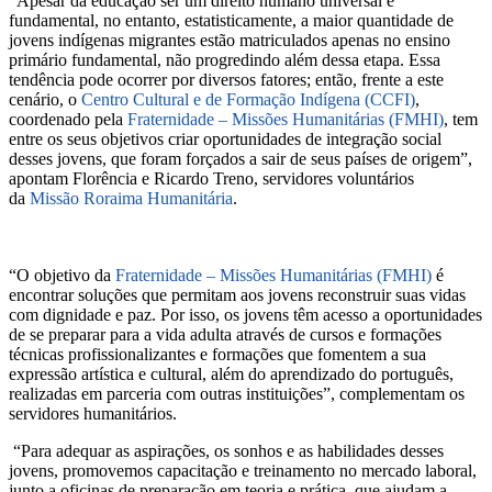
“Apesar da educação ser um direito humano universal e
fundamental, no entanto, estatisticamente, a maior quantidade de
jovens indígenas migrantes estão matriculados apenas no ensino
primário fundamental, não progredindo além dessa etapa. Essa
tendência pode ocorrer por diversos fatores; então, frente a este
cenário, o
Centro Cultural e de Formação Indígena (CCFI)
,
coordenado pela
Fraternidade – Missões Humanitárias (FMHI)
, tem
entre os seus objetivos criar oportunidades de integração social
desses jovens, que foram forçados a sair de seus países de origem”,
apontam Florência e Ricardo Treno, servidores voluntários
da
Missão Roraima Humanitária
.
“O objetivo da
Fraternidade – Missões Humanitárias (FMHI)
é
encontrar soluções que permitam aos jovens reconstruir suas vidas
com dignidade e paz. Por isso, os jovens têm acesso a oportunidades
de se preparar para a vida adulta através de cursos e formações
técnicas profissionalizantes e formações que fomentem a sua
expressão artística e cultural, além do aprendizado do português,
realizadas em parceria com outras instituições”, complementam os
servidores humanitários.
“Para adequar as aspirações, os sonhos e as habilidades desses
jovens, promovemos capacitação e treinamento no mercado laboral,
junto a oficinas de preparação em teoria e prática, que ajudam a