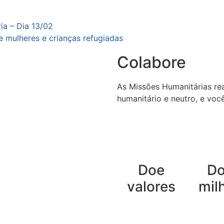
ia – Dia 13/02
e mulheres e crianças refugiadas
Colabore
As Missões Humanitárias rea
humanitário e neutro, e voc
Doe
D
valores
mil