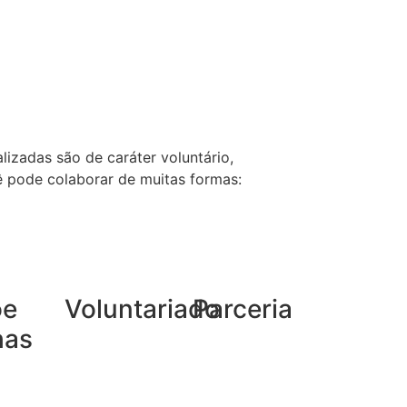
lizadas são de caráter voluntário,
ê pode colaborar de muitas formas:
oe
Voluntariado
Parceria
has