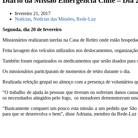
Diário da Missão Emergência Chile – Dia 
fevereiro 21, 2017
Notícias
,
Notícias das Missões
,
Rede-Luz
Segunda, dia 20 de fevereiro
Missionários realizaram tarefas na Casa de Retiro onde estão hospeda
Feita lavagem dos veículos utilizados nos deslocamentos, organização
Também foram organizados os medicamentos que serão doados para os
Os missionários participaram de momentos de retiro durante o dia.
Realizada refeição grupal no almoço com a presença de voluntários q
“O trabalho de ajuda às pessoas que tiveram ou sofreram danos caus
os necessitados atingidos pelo fogo,
os moradores demonstravam uma 
“Basicamente comparei um pouco esta missão a um pedido que São Jo
para que se desenvolva o bem”, disse Adriana, membro da Rede-Luz 