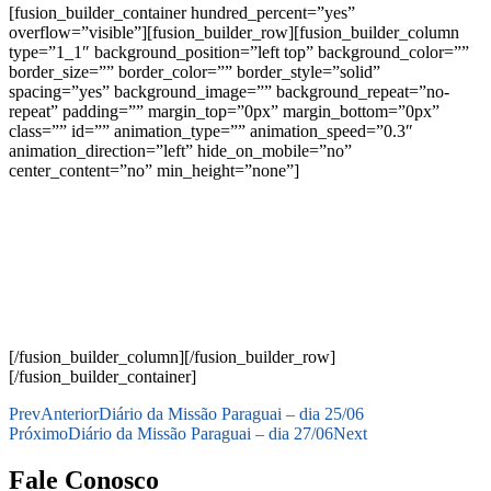
[fusion_builder_container hundred_percent=”yes”
overflow=”visible”][fusion_builder_row][fusion_builder_column
type=”1_1″ background_position=”left top” background_color=””
border_size=”” border_color=”” border_style=”solid”
spacing=”yes” background_image=”” background_repeat=”no-
repeat” padding=”” margin_top=”0px” margin_bottom=”0px”
class=”” id=”” animation_type=”” animation_speed=”0.3″
animation_direction=”left” hide_on_mobile=”no”
center_content=”no” min_height=”none”]
[/fusion_builder_column][/fusion_builder_row]
[/fusion_builder_container]
Prev
Anterior
Diário da Missão Paraguai – dia 25/06
Próximo
Diário da Missão Paraguai – dia 27/06
Next
Fale Conosco