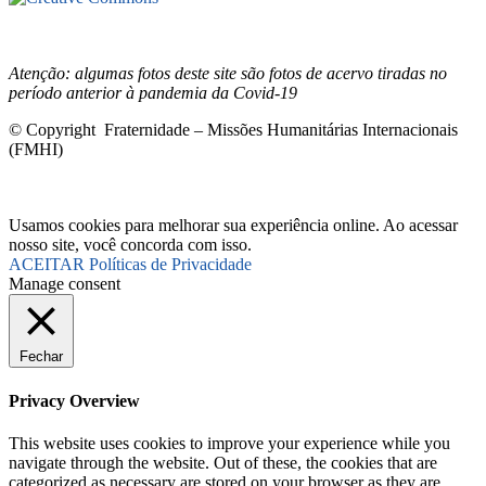
Commons 4.0 Internacional (CC BY-NC-ND)
.
Conheça nossa
política de uso justo (fair use)
Atenção: algumas fotos deste site são fotos de acervo tiradas no
período anterior à pandemia da Covid-19
© Copyright Fraternidade – Missões Humanitárias Internacionais
(FMHI)
Usamos cookies para melhorar sua experiência online. Ao acessar
nosso site, você concorda com isso.
ACEITAR
Políticas de Privacidade
Manage consent
Fechar
Privacy Overview
This website uses cookies to improve your experience while you
navigate through the website. Out of these, the cookies that are
categorized as necessary are stored on your browser as they are