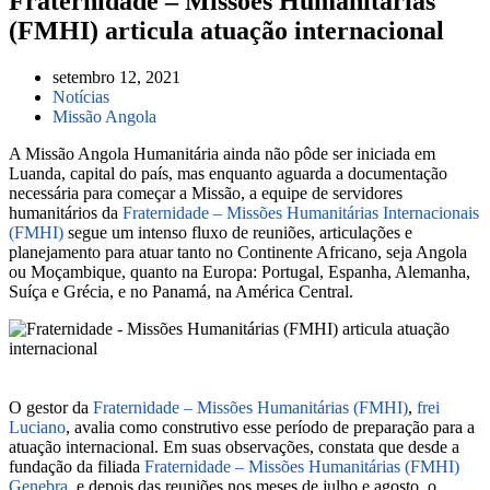
Fraternidade – Missões Humanitárias
(FMHI) articula atuação internacional
setembro 12, 2021
Notícias
Missão Angola
A Missão Angola Humanitária ainda não pôde ser iniciada em
Luanda, capital do país, mas enquanto aguarda a documentação
necessária para começar a Missão, a equipe de servidores
humanitários da
Fraternidade – Missões Humanitárias Internacionais
(FMHI)
segue um intenso fluxo de reuniões, articulações e
planejamento para atuar tanto no Continente Africano, seja Angola
ou Moçambique, quanto na Europa: Portugal, Espanha, Alemanha,
Suíça e Grécia, e no Panamá, na América Central.
O gestor da
Fraternidade – Missões Humanitárias (FMHI)
,
frei
Luciano
, avalia como construtivo esse período de preparação para a
atuação internacional. Em suas observações, constata que desde a
fundação da filiada
Fraternidade – Missões Humanitárias (FMHI)
Genebra
, e depois das reuniões nos meses de julho e agosto, o