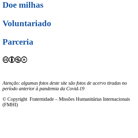
Doe milhas
Voluntariado
Parceria
Este site está sob licenciamento
Creative Commons 4.0
Internacional (CC BY-NC-ND)
.
Conheça nossa política de uso
justo (fair use)
Atenção: algumas fotos deste site são fotos de acervo tiradas no
período anterior à pandemia da Covid-19
© Copyright Fraternidade – Missões Humanitárias Internacionais
(FMHI)