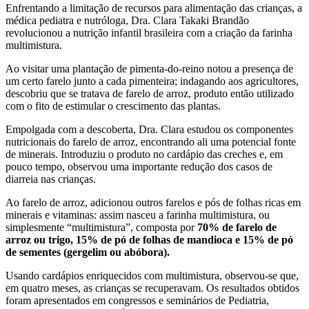
Enfrentando a limitação de recursos para alimentação das crianças, a
médica pediatra e nutróloga, Dra. Clara Takaki Brandão
revolucionou a nutrição infantil brasileira com a criação da farinha
multimistura.
Ao visitar uma plantação de pimenta-do-reino notou a presença de
um certo farelo junto a cada pimenteira; indagando aos agricultores,
descobriu que se tratava de farelo de arroz, produto então utilizado
com o fito de estimular o crescimento das plantas.
Empolgada com a descoberta, Dra. Clara estudou os componentes
nutricionais do farelo de arroz, encontrando ali uma potencial fonte
de minerais. Introduziu o produto no cardápio das creches e, em
pouco tempo, observou uma importante redução dos casos de
diarreia nas crianças.
Ao farelo de arroz, adicionou outros farelos e pós de folhas ricas em
minerais e vitaminas: assim nasceu a farinha multimistura, ou
simplesmente “multimistura”, composta por
70% de farelo de
arroz ou trigo, 15% de pó de folhas de mandioca e 15% de pó
de sementes (gergelim ou abóbora).
Usando cardápios enriquecidos com multimistura, observou-se que,
em quatro meses, as crianças se recuperavam. Os resultados obtidos
foram apresentados em congressos e seminários de Pediatria,