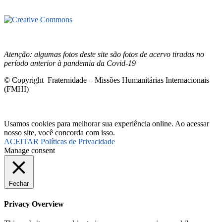
Este site está sob licenciamento
Creative
Commons 4.0 Internacional (CC BY-NC-ND)
.
Conheça nossa
política de uso justo (fair use)
Atenção: algumas fotos deste site são fotos de acervo tiradas no
período anterior à pandemia da Covid-19
© Copyright Fraternidade – Missões Humanitárias Internacionais
(FMHI)
Usamos cookies para melhorar sua experiência online. Ao acessar
nosso site, você concorda com isso.
ACEITAR
Políticas de Privacidade
Manage consent
Fechar
Privacy Overview