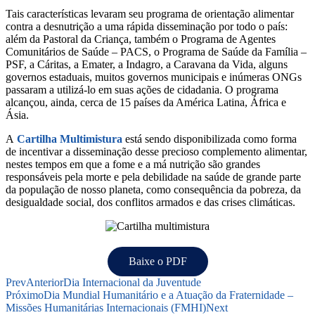
Tais características levaram seu programa de orientação alimentar
contra a desnutrição a uma rápida disseminação por todo o país:
além da Pastoral da Criança, também o Programa de Agentes
Comunitários de Saúde – PACS, o Programa de Saúde da Família –
PSF, a Cáritas, a Emater, a Indagro, a Caravana da Vida, alguns
governos estaduais, muitos governos municipais e inúmeras ONGs
passaram a utilizá-lo em suas ações de cidadania. O programa
alcançou, ainda, cerca de 15 países da América Latina, África e
Ásia.
A
Cartilha Multimistura
está sendo disponibilizada como forma
de incentivar a disseminação desse precioso complemento alimentar,
nestes tempos em que a fome e a má nutrição são grandes
responsáveis pela morte e pela debilidade na saúde de grande parte
da população de nosso planeta, como consequência da pobreza, da
desigualdade social, dos conflitos armados e das crises climáticas.
Baixe o PDF
Prev
Anterior
Dia Internacional da Juventude
Próximo
Dia Mundial Humanitário e a Atuação da Fraternidade –
Missões Humanitárias Internacionais (FMHI)
Next