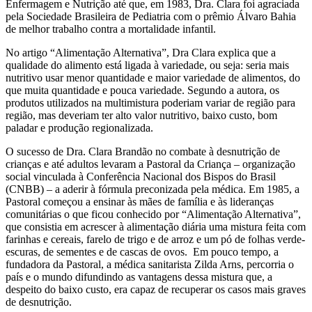
Enfermagem e Nutrição até que, em 1983, Dra. Clara foi agraciada
pela Sociedade Brasileira de Pediatria com o prêmio Álvaro Bahia
de melhor trabalho contra a mortalidade infantil.
No artigo “Alimentação Alternativa”, Dra Clara explica que a
qualidade do alimento está ligada à variedade, ou seja: seria mais
nutritivo usar menor quantidade e maior variedade de alimentos, do
que muita quantidade e pouca variedade. Segundo a autora, os
produtos utilizados na multimistura poderiam variar de região para
região, mas deveriam ter alto valor nutritivo, baixo custo, bom
paladar e produção regionalizada.
O sucesso de Dra. Clara Brandão no combate à desnutrição de
crianças e até adultos levaram a Pastoral da Criança – organização
social vinculada à Conferência Nacional dos Bispos do Brasil
(CNBB) – a aderir à fórmula preconizada pela médica. Em 1985, a
Pastoral começou a ensinar às mães de família e às lideranças
comunitárias o que ficou conhecido por “Alimentação Alternativa”,
que consistia em acrescer à alimentação diária uma mistura feita com
farinhas e cereais, farelo de trigo e de arroz e um pó de folhas verde-
escuras, de sementes e de cascas de ovos. Em pouco tempo, a
fundadora da Pastoral, a médica sanitarista Zilda Arns, percorria o
país e o mundo difundindo as vantagens dessa mistura que, a
despeito do baixo custo, era capaz de recuperar os casos mais graves
de desnutrição.