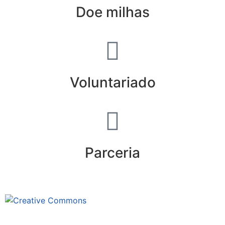
Doe milhas
Voluntariado
Parceria
Este site está sob licenciamento
Creative Commons 4.0 Internacional (CC BY-NC-ND)
.
Conheça nossa política de uso justo (fair use)