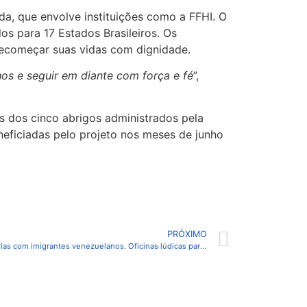
da, que envolve instituições como a FFHI. O
s para 17 Estados Brasileiros. Os
recomeçar suas vidas com dignidade.
hos e seguir em diante com força e fé
”,
 dos cinco abrigos administrados pela
eficiadas pelo projeto nos meses de junho
PRÓXIMO
Missão Colômbia retoma ações humanitárias com imigrantes venezuelanos. Oficinas lúdicas para crianças estão entre as atividades realizadas nessa nova etapa.