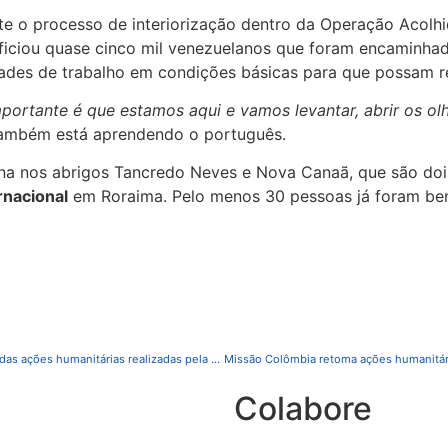
te o processo de interiorização dentro da Operação Acolhi
eficiou quase cinco mil venezuelanos que foram encaminhado
dades de trabalho em condições básicas para que possam 
importante é que estamos aqui e vamos levantar, abrir os ol
também está aprendendo o português.
a nos abrigos Tancredo Neves e Nova Canaã, que são dois
rnacional
em Roraima. Pelo menos 30 pessoas já foram ben
Líder de obras sociais em Luanda destaca a importância das ações humanitárias realizadas pela FMHI em Angola.
Colabore