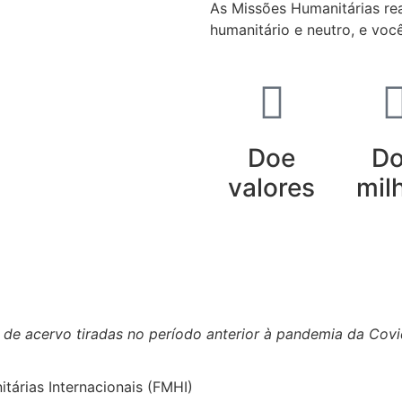
As Missões Humanitárias rea
humanitário e neutro, e voc
Doe
D
valores
mil
cenciamento
Creative Commons 4.0 Internacional (CC BY-N
s de acervo tiradas no período anterior à pandemia da Cov
árias Internacionais (FMHI)