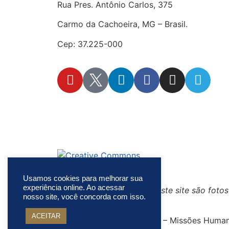
Rua Pres. Antônio Carlos, 375
Carmo da Cachoeira, MG – Brasil.
Cep: 37.225-000
secretaria@fraterinternacional.org
Este site está sob li
(fair use)
Usamos cookies para melhorar sua
experiência online. Ao acessar
Atenção: algumas fotos deste site são foto
nosso site, você concorda com isso.
ACEITAR
© Copyright Fraternidade – Missões Humanit