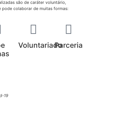
lizadas são de caráter voluntário,
ê pode colaborar de muitas formas:
oe
Voluntariado
Parceria
has
C-ND)
.
Conheça nossa política de uso justo
id-19