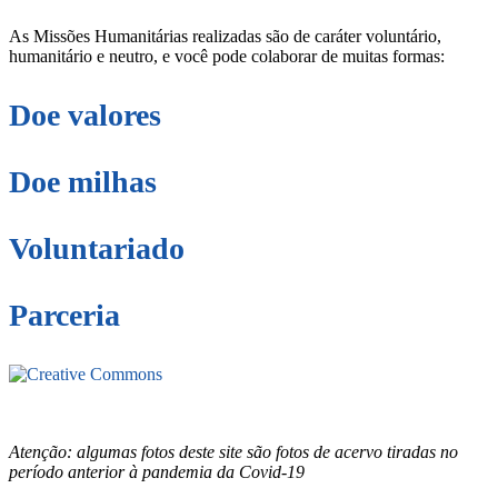
As Missões Humanitárias realizadas são de caráter voluntário,
humanitário e neutro, e você pode colaborar de muitas formas:
Doe valores
Doe milhas
Voluntariado
Parceria
Este site está sob licenciamento
Creative
Commons 4.0 Internacional (CC BY-NC-ND)
.
Conheça nossa
política de uso justo (fair use)
Atenção: algumas fotos deste site são fotos de acervo tiradas no
período anterior à pandemia da Covid-19