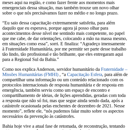
meses aqui na região, e como fazer frente aos momentos mais
emergenciais dessa situação, mas também trouxe um novo olhar
sobre o que nós precisávamos fazer no médio e no longo prazo.
“Eu saio dessa capacitação extremamente satisfeita, para além
daquilo que eu esperava, porque agora já posso olhar para
acontecimentos desse nível me sentindo mais competente, no papel
que me cabe, de dar orientações, colocando a mão na massa mesmo,
em situações como essa”, sorri. E finaliza: “Agradeço imensamente
à Fraternidade Humanitária, por me permitir ser parte desse trabalho
tão lindo, tão profissional e tão brilhante, que eles entregaram aqui
para a Regional Sul da Bahia.”
Como nos explica Anderson, servidor humanitário da
Fraternidade –
Missões Humanitárias (FMHI)
, “a
Capacitação Esfera
, para além de
compartilhar uma informação ou um conteúdo relacionado com os
protocolos internacionais de resposta humanitária e de resposta em
emergência, também serviu como um espaço de encontro e
compartilhamento de ideias, de lições aprendidas, geradas com toda
a resposta que não só foi, mas que segue ainda sendo dada, após a
catástrofe ocasionada pelas enchentes de dezembro de 2021. Nesse
momento”, reflete ele, “nós pudemos falar muito sobre os aspectos
necessários da prevenção às catástrofes.
Bahia hoje vive a atual fase de retomada, de reconstrução, tentando