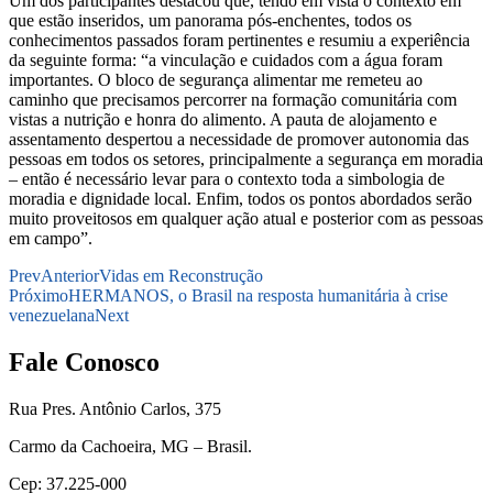
Um dos participantes destacou que, tendo em vista o contexto em
que estão inseridos, um panorama pós-enchentes, todos os
conhecimentos passados foram pertinentes e resumiu a experiência
da seguinte forma: “a vinculação e cuidados com a água foram
importantes. O bloco de segurança alimentar me remeteu ao
caminho que precisamos percorrer na formação comunitária com
vistas a nutrição e honra do alimento. A pauta de alojamento e
assentamento despertou a necessidade de promover autonomia das
pessoas em todos os setores, principalmente a segurança em moradia
– então é necessário levar para o contexto toda a simbologia de
moradia e dignidade local. Enfim, todos os pontos abordados serão
muito proveitosos em qualquer ação atual e posterior com as pessoas
em campo”.
Prev
Anterior
Vidas em Reconstrução
Próximo
HERMANOS, o Brasil na resposta humanitária à crise
venezuelana
Next
Fale Conosco
Rua Pres. Antônio Carlos, 375
Carmo da Cachoeira, MG – Brasil.
Cep: 37.225-000