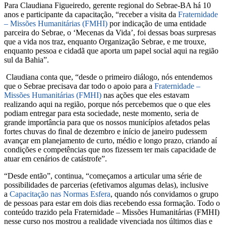
Para Claudiana Figueiredo, gerente regional do Sebrae-BA há 10
anos e participante da capacitação, “receber a visita da
Fraternidade
– Missões Humanitárias (FMHI)
por indicação de uma entidade
parceira do Sebrae, o ‘Mecenas da Vida’, foi dessas boas surpresas
que a vida nos traz, enquanto Organização Sebrae, e me trouxe,
enquanto pessoa e cidadã que aporta um papel social aqui na região
sul da Bahia”.
Claudiana conta que, “desde o primeiro diálogo, nós entendemos
que o Sebrae precisava dar todo o apoio para a
Fraternidade –
Missões Humanitárias (FMHI)
nas ações que eles estavam
realizando aqui na região, porque nós percebemos que o que eles
podiam entregar para esta sociedade, neste momento, seria de
grande importância para que os nossos municípios afetados pelas
fortes chuvas do final de dezembro e início de janeiro pudessem
avançar em planejamento de curto, médio e longo prazo, criando aí
condições e competências que nos fizessem ter mais capacidade de
atuar em cenários de catástrofe”.
“Desde então”, continua, “começamos a articular uma série de
possibilidades de parcerias (efetivamos algumas delas), inclusive
a
Capacitação nas Normas Esfera
, quando nós convidamos o grupo
de pessoas para estar em dois dias recebendo essa formação. Todo o
conteúdo trazido pela Fraternidade – Missões Humanitárias (FMHI)
nesse curso nos mostrou a realidade vivenciada nos últimos dias e