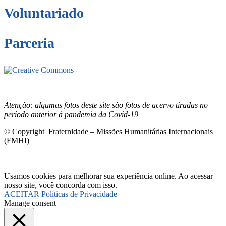
Voluntariado
Parceria
Este site está sob licenciamento
Creative
Commons 4.0 Internacional (CC BY-NC-ND)
.
Conheça nossa
política de uso justo (fair use)
Atenção: algumas fotos deste site são fotos de acervo tiradas no
período anterior à pandemia da Covid-19
© Copyright Fraternidade – Missões Humanitárias Internacionais
(FMHI)
Usamos cookies para melhorar sua experiência online. Ao acessar
nosso site, você concorda com isso.
ACEITAR
Políticas de Privacidade
Manage consent