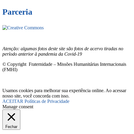
Parceria
Este site está sob licenciamento
Creative
Commons 4.0 Internacional (CC BY-NC-ND)
.
Conheça nossa
política de uso justo (fair use)
Atenção: algumas fotos deste site são fotos de acervo tiradas no
período anterior à pandemia da Covid-19
© Copyright Fraternidade – Missões Humanitárias Internacionais
(FMHI)
Usamos cookies para melhorar sua experiência online. Ao acessar
nosso site, você concorda com isso.
ACEITAR
Políticas de Privacidade
Manage consent
Fechar