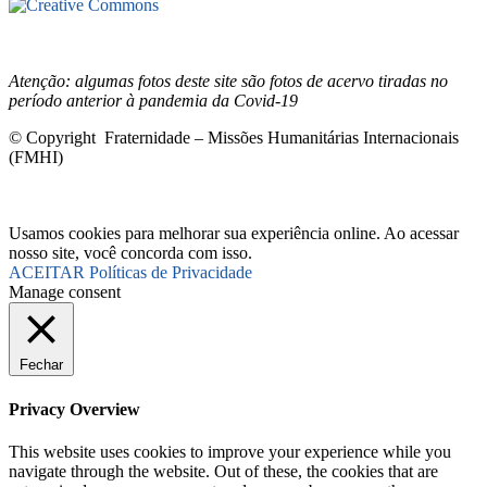
Este site está sob licenciamento
Creative
Commons 4.0 Internacional (CC BY-NC-ND)
.
Conheça nossa
política de uso justo (fair use)
Atenção: algumas fotos deste site são fotos de acervo tiradas no
período anterior à pandemia da Covid-19
© Copyright Fraternidade – Missões Humanitárias Internacionais
(FMHI)
Usamos cookies para melhorar sua experiência online. Ao acessar
nosso site, você concorda com isso.
ACEITAR
Políticas de Privacidade
Manage consent
Fechar
Privacy Overview
This website uses cookies to improve your experience while you
navigate through the website. Out of these, the cookies that are