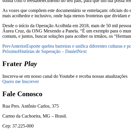
sonha com o reestabelecimento do seu país, para que um dia possa reto
As vozes que compõem este documentário se entrelaçam: oficiais do 
mais acolhedor e inclusivo, onde haja menos fronteiras que dividam 
Desde o início da Operação Acolhida em 2018, mais de 50 mil pessoas 
Áurea Cruz, da ONG Mexendo a Panela. “É um exemplo para o mundo” o
comum, e juntos, buscar soluções para acolher os irmãos, os “Herman
Prev
Anterior
Esporte quebra barreiras e unifica diferentes culturas e p
Próximo
Histórias de Superação – Daniel
Next
Frater
Play
Inscreva-se em nosso canal do Youtube e receba nossas atualizações
Quero me Inscrever
Fale Conosco
Rua Pres. Antônio Carlos, 375
Carmo da Cachoeira, MG – Brasil.
Cep: 37.225-000