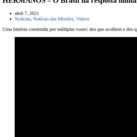
HERMANOS – O Brasil na resposta humani
abril 7, 2021
Notícias
,
Notícias das Missões
,
Videos
Uma história construída por múltiplas vozes: dos que acolhem e dos q