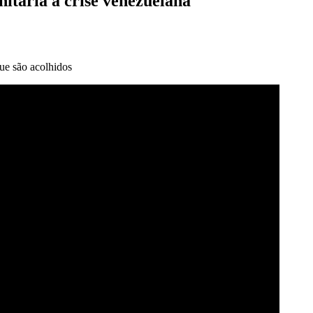
tária à crise venezuelana
ue são acolhidos