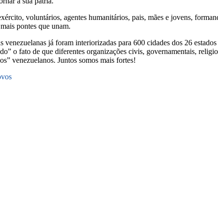
rnar à sua pátria.
exército, voluntários, agentes humanitários, pais, mães e jovens, for
e mais pontes que unam.
venezuelanas já foram interiorizadas para 600 cidades dos 26 estados 
 fato de que diferentes organizações civis, governamentais, religios
os” venezuelanos. Juntos somos mais fortes!
ovos