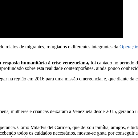
e relatos de migrantes, refugiados e diferentes integrantes da
Operação
esposta humanitária à crise venezuelana,
foi captado no período d
 aprofundado sobre esta realidade contemporânea, ainda pouco conhecida
hegar na região em 2016 para uma missão emergencial e, que diante da
ns, mulheres e crianças deixaram a Venezuela desde 2015, gerando um
sperança. Como Miladys del Carmen, que deixou família, amigos, e tudo
cebendo todos os cuidados necessários, mostra-se grata por conseguir ap