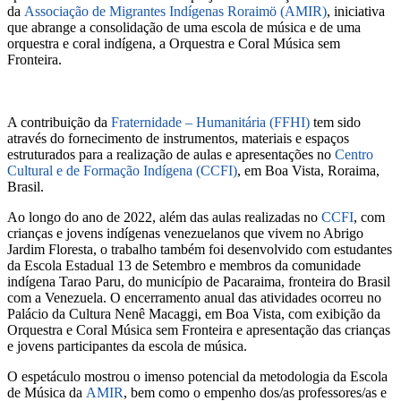
da
Associação de Migrantes Indígenas Roraimö (AMIR)
, iniciativa
que abrange a consolidação de uma escola de música e de uma
orquestra e coral indígena, a Orquestra e Coral Música sem
Fronteira.
A contribuição da
Fraternidade – Humanitária (FFHI)
tem sido
através do fornecimento de instrumentos, materiais e espaços
estruturados para a realização de aulas e apresentações no
Centro
Cultural e de Formação Indígena (CCFI)
, em Boa Vista, Roraima,
Brasil.
Ao longo do ano de 2022, além das aulas realizadas no
CCFI
, com
crianças e jovens indígenas venezuelanos que vivem no Abrigo
Jardim Floresta, o trabalho também foi desenvolvido com estudantes
da Escola Estadual 13 de Setembro e membros da comunidade
indígena Tarao Paru, do município de Pacaraima, fronteira do Brasil
com a Venezuela. O encerramento anual das atividades ocorreu no
Palácio da Cultura Nenê Macaggi, em Boa Vista, com exibição da
Orquestra e Coral Música sem Fronteira e apresentação das crianças
e jovens participantes da escola de música.
O espetáculo mostrou o imenso potencial da metodologia da Escola
de Música da
AMIR
, bem como o empenho dos/as professores/as e