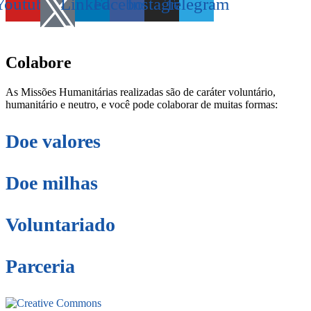
Youtube
Linkedin
Facebook
Instagram
Telegram
secretaria@fraterinternacional.org
Colabore
As Missões Humanitárias realizadas são de caráter voluntário,
humanitário e neutro, e você pode colaborar de muitas formas:
Doe valores
Doe milhas
Voluntariado
Parceria
Este site está sob licenciamento
Creative