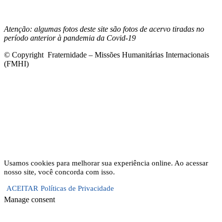
Commons 4.0 Internacional (CC BY-NC-ND)
.
Conheça nossa
política de uso justo (fair use)
Atenção: algumas fotos deste site são fotos de acervo tiradas no
período anterior à pandemia da Covid-19
© Copyright Fraternidade – Missões Humanitárias Internacionais
(FMHI)
Usamos cookies para melhorar sua experiência online. Ao acessar
nosso site, você concorda com isso.
ACEITAR
Políticas de Privacidade
Manage consent