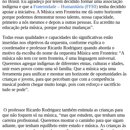
no Brasil. Eu agradeço por terem decidido formar uma associação
indígena e que a
Fraternidade – Humanitária (FFHI)
tenha decidido
apoiar a iniciativa. A Música sem Fronteira me dá outro horizonte
porque podemos demonstrar nosso talento, nossa capacidade,
primeiro a nós mesmos e depois a outras pessoas. Eu acredito na
educação pela música, porque produz mudanças”.
Todas essas qualidades e capacidades tão significativas estão
inseridas nos objetivos da orquestra, conforme explica o
coordenador e professor Ricardo Rodriguez quando aborda o
motivo da escolha do nome da orquestra Música sem Fronteira: “A
música não tem cor nem fronteira, é uma linguagem universal.
Queremos agregar indígenas de diferentes etnias, culturas e idades,
unir esses povos como uma só família. Que a música seja uma
ferramenta para unificar e mostrar um horizonte de oportunidades às
crianças e jovens, para que percebam que com a competência
musical podem chegar muito longe, pois com esforço e sacrifício
tudo se pode”.
O professor Ricardo Rodriguez também estimula as crianças para
que não foquem só na música, “mas que estudem, que tenham uma
carreira profissional. Queremos mostrar o caminho para que sigam
adiante, que tenham equilíbrio entre estudo e música. As crianças às