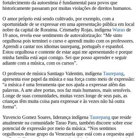
fortalecimento da autoestima é fundamental para povos que
historicamente passaram por muitas violações de direitos humanos.
O amor próprio está sendo cultivado, por exemplo, com a
oportunidade de se expressar em uma apresentação pública em local
nobre da capital de Roraima. Crismarby Rojas, indígena
Warao
de
19 anos, revela esse sentimento de autovalorização: “Me sinto
orgulhosa pois terminei o curso e aprendi muito com os professores.
Aprendi a cantar nos idiomas taurepang, português e espanhol.
Estou orgulhosa e contente de estar aqui me apresentando e porque
minha família está aqui comigo. Sei que posso aprender e seguir
adiante com a música, com os cursos”.
O professor de música Santiago Valentim, indígena
Taurepang
,
apresenta esse papel da música e sua força como meio de expressão:
“a música é uma ferramenta que nos ajuda a expressar além das
palavras. A arte abre portas, nos faz mais humanos, mais sensíveis.
Longe de suas comunidades, muitas vezes longe de seus pais, as
crianças têm muita coisa para expressar e às vezes não há outra
forma”.
Yuvencio Gomez Soares, liderança indígena
Taurepang
que reside
atualmente na comunidade Tarao Paru, também discorre sobre esse
potencial de expressão por meio da música. “Nos sentimos
orgulhosos desse grupo da Venezuela que está com a orquestra aqui