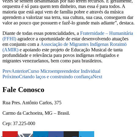
vezes se sentem desanimadas por não terem recursos. E geralmente,
orquestra é só para quem tem dinheiro, mas essa é para todos. A
maioria que está aqui vem de família pobre e através da música
aprendem a valorizar sua terra, sua cultura, sua casa, conseguem dar
valor ao pouco que possuem e fazê-lo grande mais adiante”, destaca.
Diante de todas essas potencialidades, a
Fraternidade – Humanitária
(FFHI)
agradece a oportunidade de estar desenvolvendo atuações
em conjunto com a
Associação de Migrantes Indígenas Roraimö
(AMIR)
e apoiando este projeto de Educação Musical de tanta
profundidade e relevância para povos indígenas refugiados e
migrantes venezuelanos, bem como para brasileiros.
Prev
Anterior
Curso Microempreendedor Individual
Próximo
Criando laços e construindo confiança
Next
Fale Conosco
Rua Pres. Antônio Carlos, 375
Carmo da Cachoeira, MG – Brasil.
Cep: 37.225-000