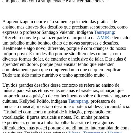
enriquecendo com a simplicidade e a sinceridade deles”.
A aprendizagem ocorre não somente por meio das práticas de
ensino, mas através dos desafios que precisam ser superados, como
expressa o professor Santiago Valentin, indígena
Taurepang
:
“Recebi o convite para fazer parte da orquestra da
AMIR
e tem sido
um trabalho muito bonito, cheio de novas surpresas e desafios.
Realmente é algo novo, diferente, porque é com crianças do nosso
próprio povo. É um desafio porque são diferentes culturas, com
diversas formas de ler, de entender e inclusive de falar. Dar aulas é
aprender em dobro, porque para ensinar tenho que entender
completamente para que compreendam o que eu quero explicar.
Tudo tem sido muito nutritivo e tenho aprendido muito”.
Um dos grandes desafios desse contexto se refere ao ensino de
música para várias etnias venezuelanas e brasileiras, situação que
proporciona a aquisição de conhecimentos sobre diferentes línguas e
culturas. Kellybel Polido, indígena
Taurepang
, professora de
iniciação musical, mostra o desafio e o potencial dessa circunstância:
“Trabalhei com teoria musical de iniciação, preparação em
vocalização, figuras musicais e notas. Foi minha primeira
experiência, eu nunca tinha trabalhado assim e tive algumas
dificuldades, mas gostei porque aprendi muito, intercambiando com