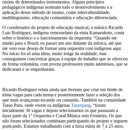
ensino de determinados instrumentos. Alguns princípios
pedagógicos indígenas norteiam todo o desenvolvimento e a
aplicação desse método de ensino, como interculturalidade,
multilinguismo, educação comunitária e educação diferenciada.
O coordenador do projeto de educação musical, o músico Ricardo
Luis Rodriguez, indígena venezuelano da etnia Kamarakoto, conta
sobre o histórico e o funcionamento da orquestra: “Quando me
mudei para o Brasil, eu passei um ano distante da música, até que
me veio esse desejo de formar uma orquestra com indígenas aqui.
No início foi só uma ideia, muito longe da realidade, mas
conseguimos concretizar graças à equipe de trabalho que se ofereceu
de forma voluntária, com jovens professores muito talentosos, que se
dedicaram e se empenharam.
Ricardo Rodriguez relata ainda que tiveram que criar um limite de
trinta vagas para cada turma e posteriormente fazer a seleção dos
que mais avançaram tocando ou cantando. Também na comunidade
Tarao Paru, onde vivem os indígenas
Taurepang
, “foram
inicialmente 30 vagas e depois selecionamos os que passaram a
fazer parte da 1° Orquestra e Coral Música sem Fronteira. Os que
não foram selecionados continuam participando do projeto e seguem
praticando. Estamos trabalhando com a faixa etária de 7 a 25 anos,