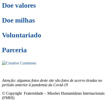
Doe valores
Doe milhas
Voluntariado
Parceria
Este site está sob licenciamento
Creative
Commons 4.0 Internacional (CC BY-NC-ND)
.
Conheça nossa
política de uso justo (fair use)
Atenção: algumas fotos deste site são fotos de acervo tiradas no
período anterior à pandemia da Covid-19
© Copyright Fraternidade – Missões Humanitárias Internacionais
(FMHI)