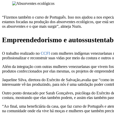
“Fizemos também o curso de Português. Isso nos ajudou a nos especial
estamos focadas na produção dos absorventes ecológicos, que está s
os absorventes e o que mais surgir”, almeja Nuris.
Empreendedorismo e autossustentab
O trabalho realizado no
CCFI
com mulheres indígenas venezuelanas mi
profissionalizar e reconstruir suas vidas por meio da costura e outros o
Além da integração com outras mulheres venezuelanas que vivem fora
produtos confeccionados por elas mesmas, os projetos de empreende
Jaqueline Silva, diretora do Exército de Salvação,avalia que “como in
interessante vê-las produzindo, para nós é uma satisfação poder contr
Outro ponto destacado por Sarah Gonçalves, psicóloga do Exército de 
costura, mostrando que elas também podem, e assim elas também passa
“Ao final, uma beneficiária da casa, que faz curso de Português e at
na comunidade onde ela vive há moças e mulheres que também precisam 