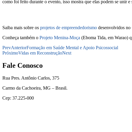
como foi feito durante o evento, isso mostra que elas podem se unir e s
Saiba mais sobre os
projetos de empreendedorismo
desenvolvidos no
Conheça também o
Projeto Menina-Moça
(Eboma Tida, em Warao) que
Prev
Anterior
Formação em Saúde Mental e Apoio Psicossocial
Próximo
Vidas em Reconstrução
Next
Fale Conosco
Rua Pres. Antônio Carlos, 375
Carmo da Cachoeira, MG – Brasil.
Cep: 37.225-000