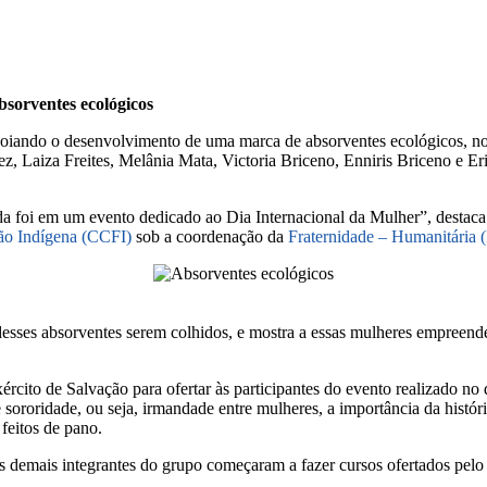
bsorventes ecológicos
poiando o desenvolvimento de uma marca de absorventes ecológicos, n
 Laiza Freites, Melânia Mata, Victoria Briceno, Enniris Briceno e Er
a foi em um evento dedicado ao Dia Internacional da Mulher”, destaca S
ão Indígena (CCFI)
sob a coordenação da
Fraternidade – Humanitária 
 desses absorventes serem colhidos, e mostra a essas mulheres empreende
.
ército de Salvação para ofertar às participantes do evento realizado 
 sororidade, ou seja, irmandade entre mulheres, a importância da histór
feitos de pano.
as demais integrantes do grupo começaram a fazer cursos ofertados pel