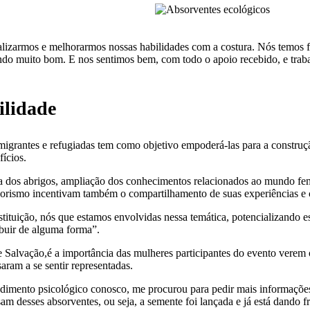
izarmos e melhorarmos nossas habilidades com a costura. Nós temos fei
endo muito bom. E nos sentimos bem, com todo o apoio recebido, e tr
ilidade
grantes e refugiadas tem como objetivo empoderá-las para a construção
fícios.
 dos abrigos, ampliação dos conhecimentos relacionados ao mundo fem
dorismo incentivam também o compartilhamento de suas experiências e
stituição, nós que estamos envolvidas nessa temática, potencializando es
ibuir de alguma forma”.
Salvação,é a importância das mulheres participantes do evento verem ou
ram a se sentir representadas.
endimento psicológico conosco, me procurou para pedir mais informações
desses absorventes, ou seja, a semente foi lançada e já está dando frut