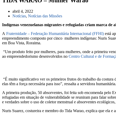
TIDA WARAO – Mulher Warao
abril 4, 2022
Notícias
,
Notícias das Missões
Indígenas venezuelanas migrantes e refugiadas criam marca de a
A
Fraternidade – Federação Humanitária Internacional (FFHI)
está a
empreendimento composto por cinco mulheres indígenas: Nuris Suarez,
em Boa Vista, Roraima.
“Um produto feito por mulheres, para mulheres, onde a primeira vend
ao empreendedorismo desenvolvidos no
Centro Cultural e de Formaç
“É muito significativo ver os primeiros frutos do trabalho da costura
elas têm a força necessária para isso”, ressalta a servidora humanitária
A primeira produção, 50 absorventes, foi feita sob encomenda pelo Ex
refugiadas em situação de vulnerabilidade se reuniram para falar sobre
e verdades sobre o uso de coletor menstrual e absorventes ecológicos, 
Nuris Suarez, costureira e membro do Tida Warao, explica que ela e 