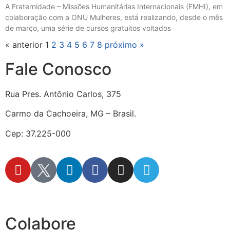
A Fraternidade – Missões Humanitárias Internacionais (FMHI), em
colaboração com a ONU Mulheres, está realizando, desde o mês
de março, uma série de cursos gratuitos voltados
« anterior
1
2
3
4
5
6
7
8
próximo »
Fale Conosco
Rua Pres. Antônio Carlos, 375
Carmo da Cachoeira, MG – Brasil.
Cep: 37.225-000
secretaria@fraterinternacional.org
Colabore