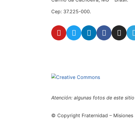
Cep: 37.225-000.
secretaria@fraterinternacional.org
Este sitio está
de uso justo (fair use)
Atención: algunas fotos de este siti
© Copyright Fraternidad – Misiones 