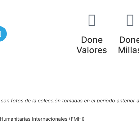
Done
Don
Valores
Milla
 bajo la licencia
Creative Commons 4.o Internacional (CC 
o son fotos de la colección tomadas en el período anterior
Humanitarias Internacionales (FMHI)