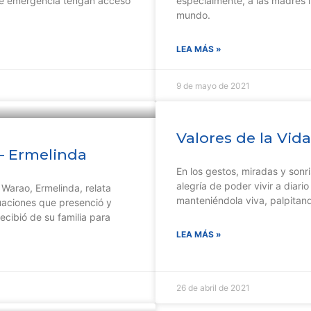
de emergencia tengan acceso
especialmente, a las madres 
mundo.
LEA MÁS »
9 de mayo de 2021
Valores de la Vid
 – Ermelinda
En los gestos, miradas y sonr
alegría de poder vivir a diari
 Warao, Ermelinda, relata
manteniéndola viva, palpitan
tuaciones que presenció y
recibió de su familia para
LEA MÁS »
26 de abril de 2021