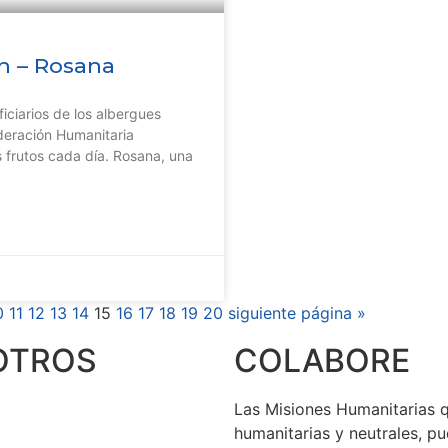
ón – Rosana
iciarios de los albergues
deración Humanitaria
 frutos cada día. Rosana, una
0
11
12
13
14
15
16
17
18
19
20
siguiente página »
OTROS
COLABORE
Las Misiones Humanitarias q
humanitarias y neutrales, p