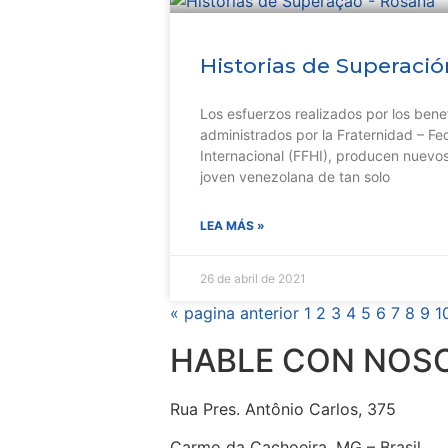
Historias de Superaci
Los esfuerzos realizados por los benef
administrados por la Fraternidad – Fe
Internacional (FFHI), producen nuevos
joven venezolana de tan solo
LEA MÁS »
26 de abril de 2021
« pagina anterior
1
2
3
4
5
6
7
8
9
1
HABLE CON NOS
Rua Pres. Antônio Carlos, 375
Carmo da Cachoeira, MG – Brasil.