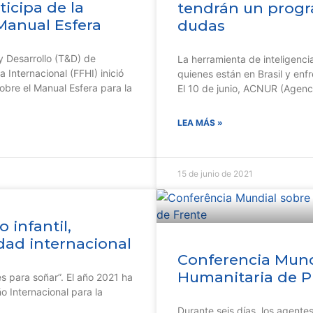
icipa de la
tendrán un progr
Manual Esfera
dudas
y Desarrollo (T&D) de
La herramienta de inteligencia
 Internacional (FFHI) inició
quienes están en Brasil y enfr
bre el Manual Esfera para la
El 10 de junio, ACNUR (Agenc
LEA MÁS »
15 de junio de 2021
 infantil,
dad internacional
Conferencia Mund
Humanitaria de P
es para soñar”. El año 2021 ha
 Internacional para la
Durante seis días, los agente