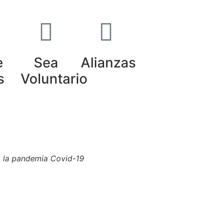
e
Sea
Alianzas
s
Voluntario
BY-NC-ND).
Conozca nuestra política
 a la pandemia Covid-19