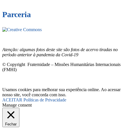
Parceria
Este site está sob licenciamento
Creative
Commons 4.0 Internacional (CC BY-NC-ND)
.
Conheça nossa
política de uso justo (fair use)
Atenção: algumas fotos deste site são fotos de acervo tiradas no
período anterior à pandemia da Covid-19
© Copyright Fraternidade – Missões Humanitárias Internacionais
(FMHI)
Usamos cookies para melhorar sua experiência online. Ao acessar
nosso site, você concorda com isso.
ACEITAR
Políticas de Privacidade
Manage consent
Fechar