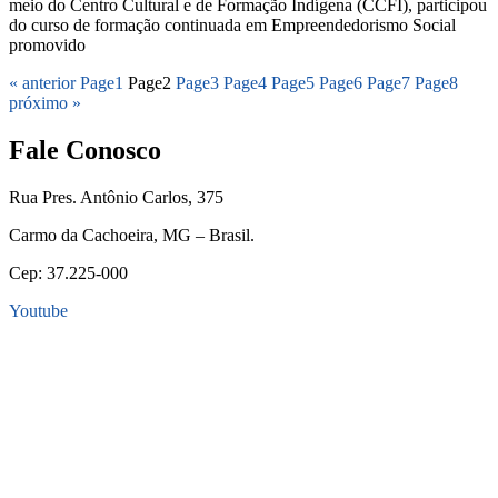
meio do Centro Cultural e de Formação Indígena (CCFI), participou
do curso de formação continuada em Empreendedorismo Social
promovido
« anterior
Page
1
Page
2
Page
3
Page
4
Page
5
Page
6
Page
7
Page
8
próximo »
Fale Conosco
Rua Pres. Antônio Carlos, 375
Carmo da Cachoeira, MG – Brasil.
Cep: 37.225-000
Youtube