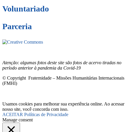
Voluntariado
Parceria
Este site está sob licenciamento
Creative
Commons 4.0 Internacional (CC BY-NC-ND)
.
Conheça nossa
política de uso justo (fair use)
Atenção: algumas fotos deste site são fotos de acervo tiradas no
período anterior à pandemia da Covid-19
© Copyright Fraternidade – Missões Humanitárias Internacionais
(FMHI)
Usamos cookies para melhorar sua experiência online. Ao acessar
nosso site, você concorda com isso.
ACEITAR
Políticas de Privacidade
Manage consent