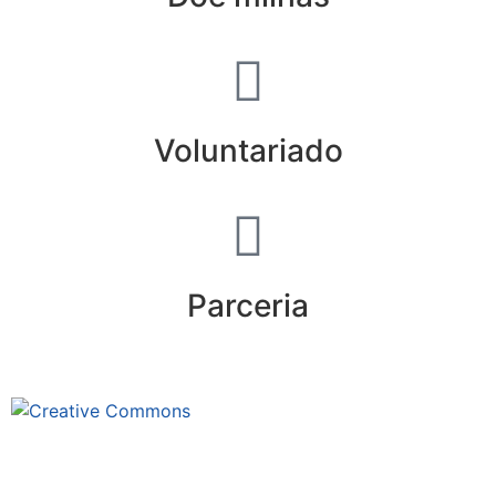
Voluntariado
Parceria
Este site está sob licenciamento
Creative Commons 4.0 Internacional (CC BY-NC-ND)
.
Conheça nossa política de uso justo (fair use)